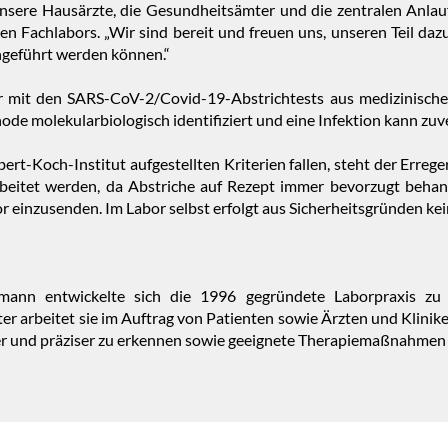
unsere Hausärzte, die Gesundheitsämter und die zentralen Anlau
en Fachlabors. „Wir sind bereit und freuen uns, unseren Teil da
hgeführt werden können.“
r mit den SARS-CoV-2/Covid-19-Abstrichtests aus medizinische
 molekularbiologisch identifiziert und eine Infektion kann zuve
bert-Koch-Institut aufgestellten Kriterien fallen, steht der Errege
rbeitet werden, da Abstriche auf Rezept immer bevorzugt behan
r einzusenden. Im Labor selbst erfolgt aus Sicherheitsgründen k
mann entwickelte sich die 1996 gegründete Laborpraxis zu 
er arbeitet sie im Auftrag von Patienten sowie Ärzten und Klinik
r und präziser zu erkennen sowie geeignete Therapiemaßnahmen z