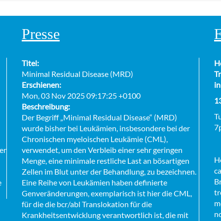
Presse
E
Titel:
H
Minimal Residual Disease (MRD)
Tr
Erschienen:
in
Mon, 03 Nov 2025 09:17:25 +0100
1
Beschreibung:
T
Der Begriff „Minimal Residual Disease“ (MRD)
7
wurde bisher bei Leukämien, insbesondere bei der
Chronischen myeloischen Leukämie (CML),
er
verwendet, um den Verbleib einer sehr geringen
Ho
Menge, eine minimale restliche Last an bösartigen
ca
Zellen im Blut unter der Behandlung, zu bezeichnen.
B
e
Eine Reihe von Leukämien haben definierte
tr
Genveränderungen, exemplarisch ist hier die CML,
me
für die die bcr/abl Translokation für die
n
Krankheitsentwicklung verantwortlich ist, die mit