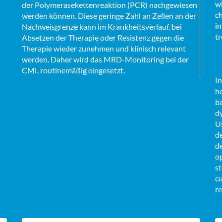
wh
der Polymerasekettenreaktion (PCR) nachgewiesen
ch
werden können. Diese geringe Zahl an Zellen an der
in
Nachweisgrenze kann im Krankheitsverlauf, bei
t
Absetzen der Therapie oder Resistenz gegen die
Therapie wieder zunehmen und klinisch relevant
werden. Daher wird das MRD-Monitoring bei der
CML routinemäßig eingesetzt.
In
h
ba
dy
Us
d
de
o
s
cu
r