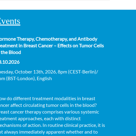
vents
ormone Therapy, Chemotherapy, and Antibody
eatment in Breast Cancer – Effects on Tumor Cells
 the Blood
3.10.2026
uesday, October 13th, 2026, 8pm (CEST-Berlin)/
pm (BST-London), English
w do different treatment modalities in breast
ncer affect circulating tumor cells in the blood?
reast cancer therapy comprises various systemic
eatment approaches, each with distinct
chanisms of action. In routine clinical practice, it is
ot always immediately apparent whether and to