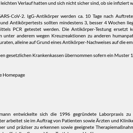
ichten Verlauf hatten und sich nicht sicher sind, ob sie infiziert 
SARS-CoV-2. IgG-Antikörper werden ca. 10 Tage nach Auftrete
und Antikörpertests sollten mindestens 3, besser 4 Wochen lie
tels PCR getestet werden. Die Antikörper-Testung ersetzt kei
len unter anderem wegen Kreuzreaktionen zu anderen humanpat
uraten, alleine auf Grund eines Antikörper-Nachweises auf die 
 den gesetzlichen Krankenkassen übernommen sofern ein Muster 1
die Homepage
mann entwickelte sich die 1996 gegründete Laborpraxis zu 
er arbeitet sie im Auftrag von Patienten sowie Ärzten und Klini
er und präziser zu erkennen sowie geeignete Therapiemaßnahmen