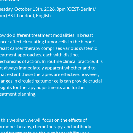
uesday, October 13th, 2026, 8pm (CEST-Berlin)/
pm (BST-London), English
w do different treatment modalities in breast
ncer affect circulating tumor cells in the blood?
reast cancer therapy comprises various systemic
eatment approaches, each with distinct
chanisms of action. In routine clinical practice, it is
ot always immediately apparent whether and to
at extent these therapies are effective, however,
anges in circulating tumor cells can provide crucial
sights for therapy adjustments and further
reatment planning.
 this webinar, we will focus on the effects of
ormone therapy, chemotherapy, and antibody-
sed treatments on the number, viability, and