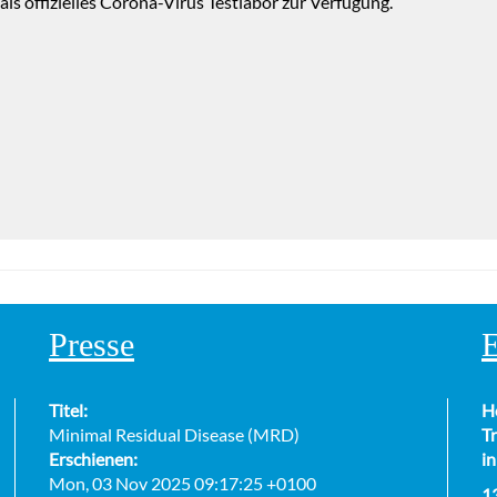
s offizielles Corona-Virus Testlabor zur Verfügung.
Presse
E
Titel:
H
Minimal Residual Disease (MRD)
Tr
Erschienen:
in
Mon, 03 Nov 2025 09:17:25 +0100
1