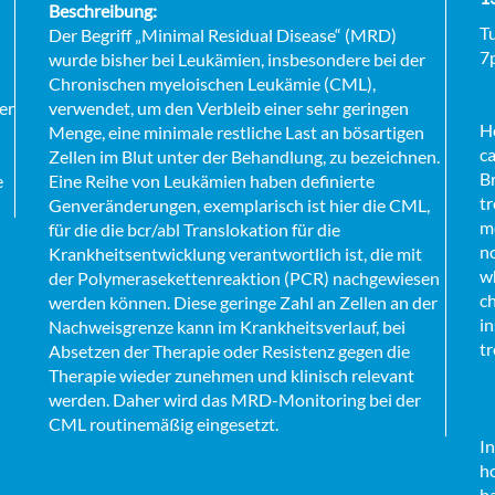
Beschreibung:
T
Der Begriff „Minimal Residual Disease“ (MRD)
7
wurde bisher bei Leukämien, insbesondere bei der
Chronischen myeloischen Leukämie (CML),
er
verwendet, um den Verbleib einer sehr geringen
Ho
Menge, eine minimale restliche Last an bösartigen
ca
Zellen im Blut unter der Behandlung, zu bezeichnen.
B
e
Eine Reihe von Leukämien haben definierte
tr
Genveränderungen, exemplarisch ist hier die CML,
me
für die die bcr/abl Translokation für die
n
Krankheitsentwicklung verantwortlich ist, die mit
wh
der Polymerasekettenreaktion (PCR) nachgewiesen
ch
werden können. Diese geringe Zahl an Zellen an der
in
Nachweisgrenze kann im Krankheitsverlauf, bei
t
Absetzen der Therapie oder Resistenz gegen die
Therapie wieder zunehmen und klinisch relevant
werden. Daher wird das MRD-Monitoring bei der
CML routinemäßig eingesetzt.
In
h
ba