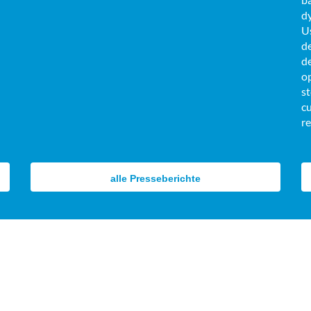
dy
Us
d
de
o
s
cu
r
alle Presseberichte