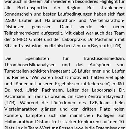
war auch in diesem Jahr wieder ein besonderes Highlight für
alle Breitensportler der Region. Bei strahlendem
Sonnenschein und besten Laufbedingungen haben sich fast
2.500 Läufer auf Halbmarathon- und Viertelmarathon-
Distanzen gemessen. Damit wurde ein neuer
Teilnehmerrekord aufgestellt. Mit dabei war auch das Team
der SIMFO GmbH und der Laborpraxis Dr. Pachmann mit
Sitz im Transfusionsmedizinischen Zentrum Bayreuth (TZB).
Die Spezialisten für Transfusionsmedizin,
Thromboserisikoanalysen und das Aufspüren von
Tumorzellen schickten insgesamt 18 Läuferinnen und Läufer
ins Rennen. "Wir waren höchst motiviert, hatten viel Spaß
und können mit unseren Ergebnissen zufrieden sein", erklärt
Dr. med. Ulrich Pachmann, Leiter der Laborpraxis Dr.
Pachmann im Transfusionsmedizinischen Zentrum Bayreuth
(TZB). Während die Läuferinnen des TZB-Teams beim
Viertelmarathon glänzen und den dritten Platz holen
konnten, kämpften sich die männlichen Kollegen auf
Halbmarathon-Distanz trotz starker Konkurrenz auf den 10.
Platz. In die Team-Wertung flossen jeweils die Ergebnisse der