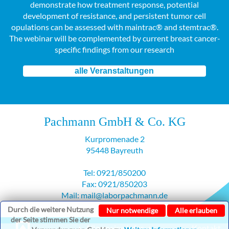
demonstrate how treatment response, potential
development of resistance, and persistent tumor cell
opulations can be assessed with maintrac® and stemtrac®.
The webinar will be complemented by current breast cancer-
specific findings from our research
alle Veranstaltungen
Pachmann GmbH & Co. KG
Kurpromenade 2
95448 Bayreuth
Tel: 0921/850200
Fax: 0921/850203
Mail: mail@laborpachmann.de
Durch die weitere Nutzung
Nur notwendige
Alle erlauben
der Seite stimmen Sie der
▲ Allgemeine Infos ▲
Kontakt