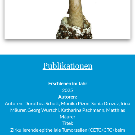
Publikationen
Erschienen im Jahr
2025
Autoren:
Autoren: Dorothea Schott, Monika Pizon, Sonia Drozdz, Irina
Mäurer, Georg Wurschi, Katharina Pachmann, Matthias
Mäurer
Titel:
Zirkulierende epitheliale Tumorzellen (CETC/CTC) beim