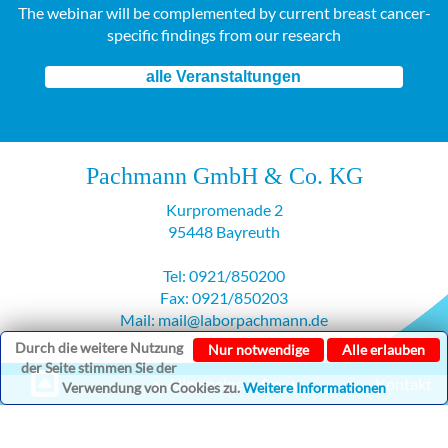
The webinar will be complemented by current breast cancer-
specific findings from our research
alle Veranstaltungen
Pachmann GmbH & Co. KG
Kurpromenade 2
95448 Bayreuth
Tel: 0921/850200
Fax: 0921/850203
Mail: mail@laborpachmann.de
Durch die weitere Nutzung
Nur notwendige
Alle erlauben
der Seite stimmen Sie der
▲ Allgemeine Infos ▲
Kontakt
Verwendung von Cookies zu.
Weitere Informationen